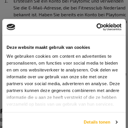
Erstellen Sie ein Konto bei Playtomic und verwenden
Sie die E-Mail-Adresse, die bei Fitnessclub Nederland
bekannt ist. Haben Sie bereits ein Konto bei Playtomic
und weicht die E-Mail-Adresse von der hier bekannten
Adresse ab? Oder sind Sie sich nicht sicher, ob oder
welche E-Mail-Adresse bei Fitnessclub Nederland
bekannt ist, haben aber Anspruch auf einen Rabatt?
Deze website maakt gebruik van cookies
Dann senden Sie die E-Mail-Adresse Ihres Playtomic-
Kontos an
admininstratie@padelclubnederland.nl
,
We gebruiken cookies om content en advertenties te
damit wir den Rabatt darauf überweisen können.
personaliseren, om functies voor social media te bieden
en om ons websiteverkeer te analyseren. Ook delen we
Jetzt buchen! Sie erhalten jetzt einen Rabatt, wenn Sie
informatie over uw gebruik van onze site met onze
über Playtomic einen Platz an einem unserer
partners voor social media, adverteren en analyse. Deze
Padelclub-Nederland-Standorte buchen.
partners kunnen deze gegevens combineren met andere
informatie die u aan ze heeft verstrekt of die ze hebben
verzameld op basis van uw gebruik van hun services.
Fragen?
Bei Fragen und Unklarheiten wenden Sie sich bitte an
Details tonen
info@padelclubnederland.nl