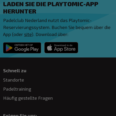
LADEN SIE DIE PLAYTOMIC-APP
HERUNTER
Padelclub Nederland nutzt das Playtomic-
Reservierungssystem. Buchen Sie bequem über die
App (oder
site
). Download über:
Schnell zu
Standorte
Padeltraining
Häufig gestellte Fragen
Folgen Sie uns: