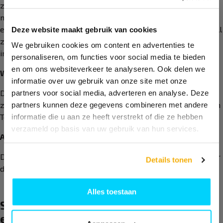
zurückgespielt wird. Nach dem Aufspringen darf er
mehrmals gegen die Glaswand oder den Zaun prallen, bevor
er zurückgespielt wird. Der Ballwechsel endet, wenn der Ball
Deze website maakt gebruik van cookies
zweimal aufspringt, ein Regelverstoß vorliegt oder der Ball
We gebruiken cookies om content en advertenties te
ins Aus gespielt wird.
personaliseren, om functies voor social media te bieden
en om ons websiteverkeer te analyseren. Ook delen we
Wände
informatie over uw gebruik van onze site met onze
Der Ball darf nach dem Bodenkontakt auch über die Wände
partners voor social media, adverteren en analyse. Deze
zurückgespielt werden, ein entscheidender Unterschied zum
partners kunnen deze gegevens combineren met andere
Tennis, der dem Spiel eine zusätzliche Dimension verleiht.
informatie die u aan ze heeft verstrekt of die ze hebben
verzameld op basis van uw gebruik van hun services.
Aus
Der Ball ist im Aus, wenn er direkt gegen die Glaswände oder
Details tonen
den Zaun gespielt wird, ohne vorher den Boden zu berühren.
Alles toestaan
Schauen Sie sich das Video für eine
einfache Erklärung an.