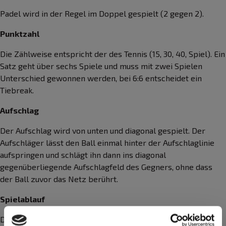
Padel wird in der Regel im Doppel gespielt (2 gegen 2).
Punktzahl
Die Zählweise entspricht der des Tennis (15, 30, 40, Spiel). Ein
Satz geht über sechs Spiele und muss mit zwei Spielen
Unterschied gewonnen werden, bei 6:6 entscheidet ein
Tiebreak.
Aufschlag
Der Aufschlag wird von unten und diagonal gespielt. Der
Aufschläger lässt den Ball einmal hinter der Aufschlaglinie
aufspringen und schlägt ihn dann ins diagonal
gegenüberliegende Aufschlagfeld des Gegners, ohne dass
der Ball zuvor das Netz berührt.
Spielablauf
Der Ball darf einmal auf dem Boden aufspringen, bevor er