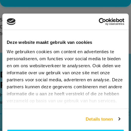
Schließen Sie einen Padelplatzvertrag über 12 Monate ab?
Dann spielen Sie im Juli und August kostenlos! Es werden nur
10 Monate berechnet.
Deze website maakt gebruik van cookies
We gebruiken cookies om content en advertenties te
personaliseren, om functies voor social media te bieden
en om ons websiteverkeer te analyseren. Ook delen we
Die Konditionen eines
informatie over uw gebruik van onze site met onze
partners voor social media, adverteren en analyse. Deze
Platzvertrag
partners kunnen deze gegevens combineren met andere
informatie die u aan ze heeft verstrekt of die ze hebben
Hierbei wird zwischen Nebenzeiten und Hauptzeiten
verzameld op basis van uw gebruik van hun services.
unterschieden.
Der Tarif für Montag bis Freitag bis 16:00 Uhr beträgt 150 €
Details tonen
pro Monat.
Der Preis für alle anderen Zeiten beträgt 190 € pro Monat.