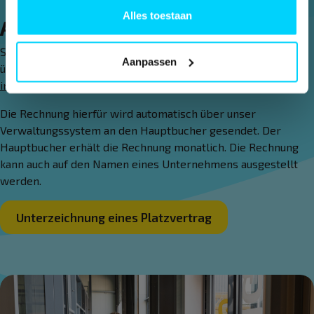
Alles toestaan
Abschluss eines Platzvertrag
Sind Sie an einem Platzvertrag interessiert? Sie können sich
Aanpassen
über die folgende E-Mail-Adresse bei uns anmelden:
info@padelclubnederland.nl
.
Die Rechnung hierfür wird automatisch über unser
Verwaltungssystem an den Hauptbucher gesendet. Der
Hauptbucher erhält die Rechnung monatlich. Die Rechnung
kann auch auf den Namen eines Unternehmens ausgestellt
werden.
Unterzeichnung eines Platzvertrag