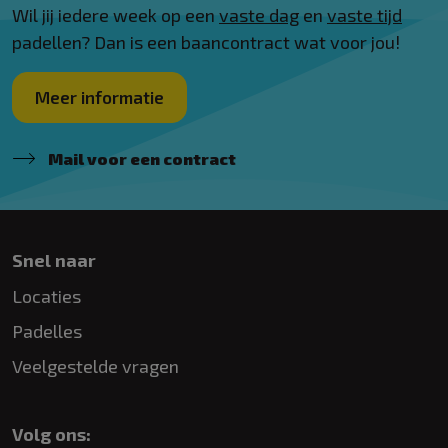
Wil jij iedere week op een
vaste dag
en
vaste tijd
padellen? Dan is een baancontract wat voor jou!
Meer informatie
Mail voor een contract
Snel naar
Locaties
Padelles
Veelgestelde vragen
Volg ons: