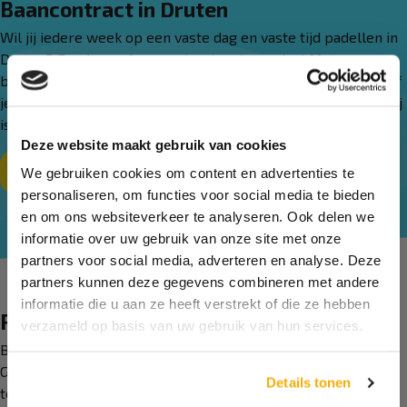
Baancontract in Druten
Wil jij iedere week op een vaste dag en vaste tijd padellen in
Druten? Dan is een baancontract wat voor jou! Met een
baancontract speel je wekelijks op een vast moment en hoef
je jezelf niet druk te maken over of er nog een padelbaan vrij
is op het moment dat je graag wil spelen.
Deze website maakt gebruik van cookies
Meer informatie
We gebruiken cookies om content en advertenties te
personaliseren, om functies voor social media te bieden
en om ons websiteverkeer te analyseren. Ook delen we
informatie over uw gebruik van onze site met onze
partners voor social media, adverteren en analyse. Deze
partners kunnen deze gegevens combineren met andere
informatie die u aan ze heeft verstrekt of die ze hebben
Racket verhuur & ballen verkoop
verzameld op basis van uw gebruik van hun services.
Beschik je zelf niet over een padelracket en/of -ballen?
Geen probleem! Op locatie is het mogelijk om padelrackets
Details tonen
te huren en ballen te kopen. Let op: de ballen en rackets