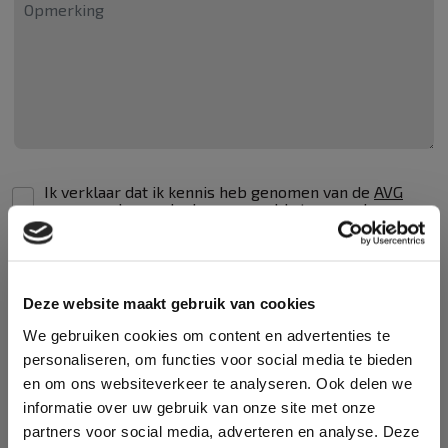
Ik verklaar dat ik kennis heb genomen van de
AVG
voorwaarden
zoals deze vermeld staan op de
website en ik ga akkoord met de inhoud ervan.
Versturen
Deze website maakt gebruik van cookies
Deze site wordt beveiligd door reCAPTCHA. Hierop zijn de Google
Privacy Policy
en
Algemene
We gebruiken cookies om content en advertenties te
voorwaarden
van toepassing.
personaliseren, om functies voor social media te bieden
BEZOEKADRES
en om ons websiteverkeer te analyseren. Ook delen we
informatie over uw gebruik van onze site met onze
Locatie Druten
partners voor social media, adverteren en analyse. Deze