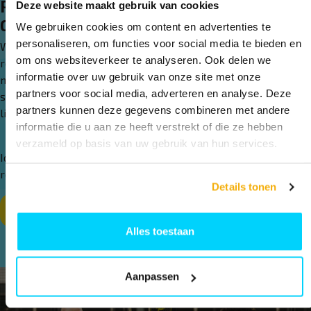
Padeltoernooien en padelladder vlakbij
Deze website maakt gebruik van cookies
Groningen
We gebruiken cookies om content en advertenties te
personaliseren, om functies voor social media te bieden en
Wil je ook wedstrijden spelen? In Zuidbroek worden
om ons websiteverkeer te analyseren. Ook delen we
regelmatig toernooien en clinics georganiseerd voor alle
informatie over uw gebruik van onze site met onze
niveaus. De padelladder is een makkelijke manier om vaker te
partners voor social media, adverteren en analyse. Deze
spelen en nieuwe spelers te leren kennen. Je hebt er geen
partners kunnen deze gegevens combineren met andere
lidmaatschap voor nodig.
informatie die u aan ze heeft verstrekt of die ze hebben
verzameld op basis van uw gebruik van hun services.
Ideaal als je zoekt naar een actieve padelgemeenschap in de
regio Groningen.
Details tonen
Meer lezen over de padelladder in Zuidbroek
Alles toestaan
Aanpassen