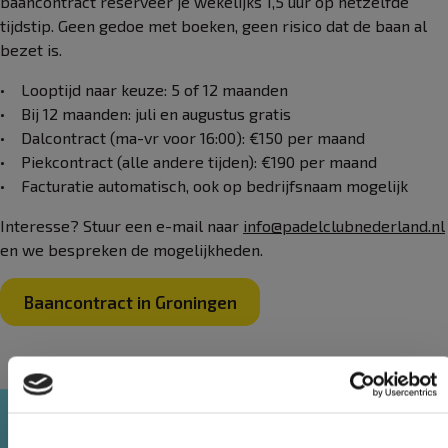
baancontract reserveer je wekelijks 1,5 uur op hetzelfde
tijdstip. Geen gedoe met boeken, geen risico dat de baan al
bezet is.
• Looptijd naar keuze: 5 of 12 maanden
• Bij 12 maanden: juli en augustus gratis
• Dalcontract (ma-vr voor 16:00): €150 per maand
• Piekcontract (alle andere tijden): €190 per maand
• Facturatie automatisch, ook op bedrijfsnaam mogelijk
Interesse? Stuur een e-mail naar
info@padelclubnederland.nl
en we bespreken de mogelijkheden.
Baancontract in Groningen