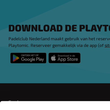
DOWNLOAD DE PLAYT
Padelclub Nederland maakt gebruik van het reser
Playtomic. Reserveer gemakkelijk via de app (of
sit
Snel naar