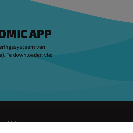
OMIC APP
veringssysteem van
e
). Te downloaden via:
Volg ons: